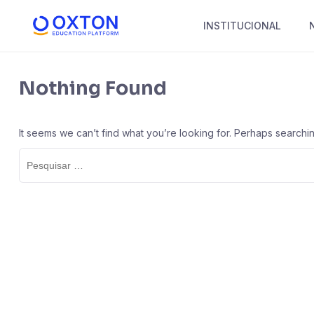
Skip
to
INSTITUCIONAL
content
Nothing Found
It seems we can’t find what you’re looking for. Perhaps searchi
Pesquisar
por: