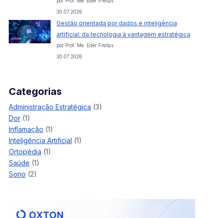
por Prof. Me. Eder Freitas
30.07.2026
Gestão orientada por dados e inteligência
artificial: da tecnologia à vantagem estratégica
por Prof. Me. Eder Freitas
30.07.2026
Categorias
Administração Estratégica
(3)
Dor
(1)
Inflamação
(1)
Inteligência Artificial
(1)
Ortopédia
(1)
Saúde
(1)
Sono
(2)