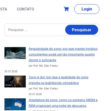
Login
ISTA
CONTATO
Pesquisar
por:
Regularidade do sono: por que manter horários
consistentes pode ser tão importante quanto
dormir o suficiente
por Prof. Me. Eder Freitas
30.07.2026
Sono e dor: por que a qualidade do sono
importa na reabilitação ortopédica
por Prof. Me. Eder Freitas
30.07.2026
Arquitetura do sono: como os estágios NREM e
REM organizam uma noite de descanso