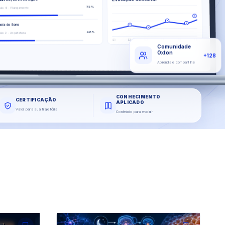
72%
ulo 4 · Planejamento
ncia do Sono
46%
lo 2 · Arquitetura
S6
S5
S4
S3
S2
S1
Comunidade
Oxton
+128
Aprenda e compartilhe
CONHECIMENTO
CERTIFICAÇÃO
APLICADO
Valor para sua trajetória
Conteúdo para evoluir