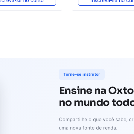
screva-se no curso
Inscreva-se no cu
Torne-se instrutor
Ensine na Oxto
no mundo tod
Compartilhe o que você sabe, cri
uma nova fonte de renda.