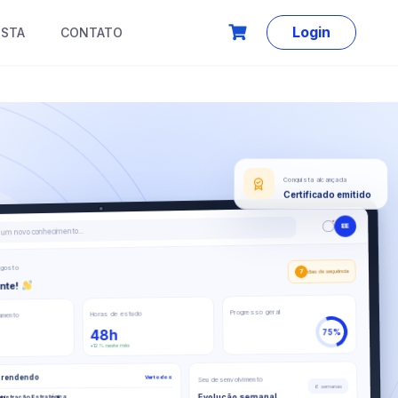
Login
ISTA
CONTATO
Conquista alcançada
Certificado emitido
EE
um novo conhecimento...
 agosto
7
dias de sequência
ante!
Progresso geral
Horas de estudo
amento
48h
75%
+12% neste mês
prendendo
Ver todos
Seu desenvolvimento
6 semanas
Evolução semanal
inistração Estratégica