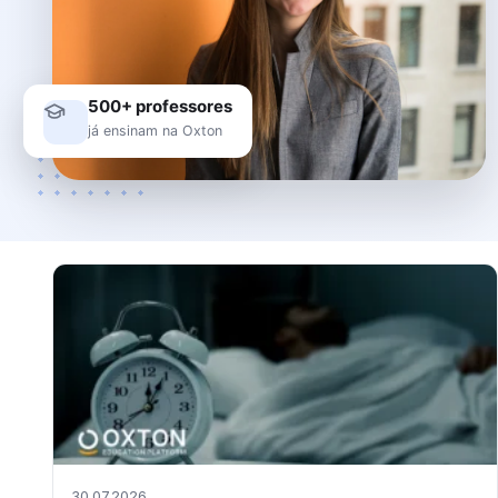
500+ professores
já ensinam na Oxton
30.07.2026