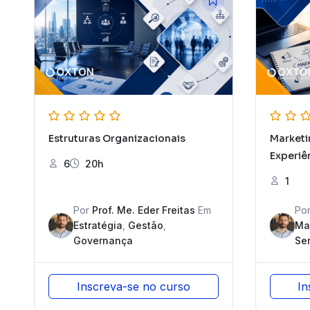
Estruturas Organizacionais
Marketi
Experiê
6
20h
1
Por
Prof. Me. Eder Freitas
Em
Po
Estratégia
,
Gestão
,
Ma
Governança
Ser
Inscreva-se no curso
In