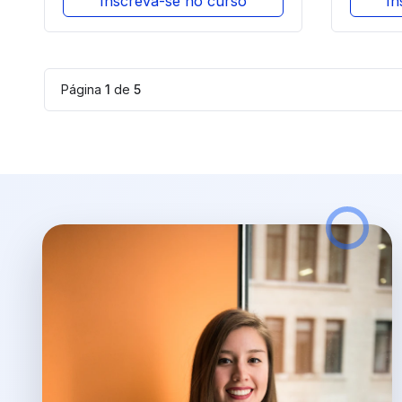
Inscreva-se no curso
In
Página
1
de
5