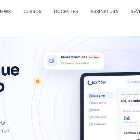
NEWS
CURSOS
DOCENTES
ASSINATURA
REV
Aulas dinâmicas
AO VIVO
que
Experiências que envolvem
o
Busque 
OXTON
Quinta-feira, 1 de
Visão geral
Olá, estud
Meus cursos
Trilhas
Cursos em and
04
Certificados
cta
2 aulas para hoje
Comunidade
rmar
Continue a
Adm