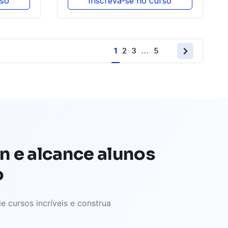
rso
Inscreva-se no curso
1
2
3
…
5
n e alcance alunos
o
e cursos incríveis e construa