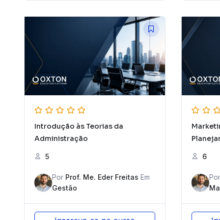
Introdução às Teorias da
Marketi
Administração
Planej
5
6
Por
Prof. Me. Eder Freitas
Em
Po
Gestão
Ma