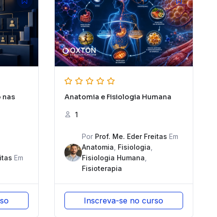
 nas
Anatomia e Fisiologia Humana
1
Por
Prof. Me. Eder Freitas
Em
Anatomia
,
Fisiologia
,
itas
Em
Fisiologia Humana
,
Fisioterapia
rso
Inscreva-se no curso