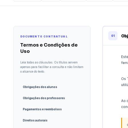
Obj
01
DOCUMENTO CONTRATUAL
Termos e Condições de
Uso
Est
Leia todas as cláusulas. Os títulos servem
fer
apenas para facilitar a consulta e não limitam
o alcance do texto.
Os 
util
Obrigações dos alunos
Obrigações dos professores
Ao c
con
Pagamentos e reembolsos
Direitos autorais