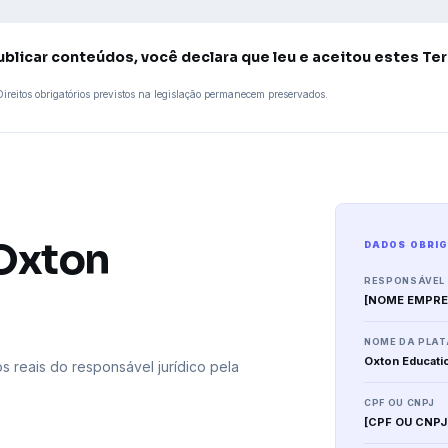
ublicar conteúdos, você declara que leu e aceitou estes Te
ireitos obrigatórios previstos na legislação permanecem preservados.
Oxton
DADOS OBRI
RESPONSÁVEL
[NOME EMPRES
NOME DA PLA
Oxton Educati
reais do responsável jurídico pela
CPF OU CNPJ
[CPF OU CNPJ