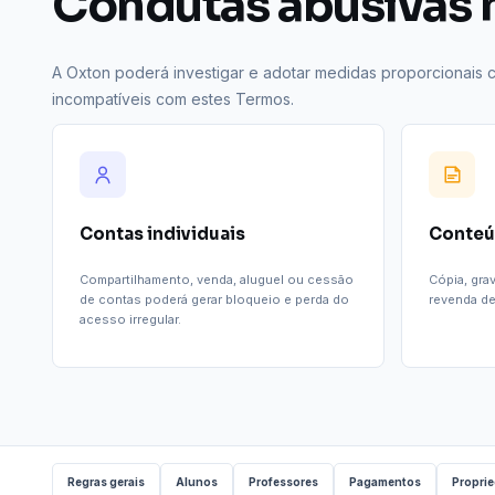
Condutas abusivas n
A Oxton poderá investigar e adotar medidas proporcionais con
incompatíveis com estes Termos.
Contas individuais
Conteú
Compartilhamento, venda, aluguel ou cessão
Cópia, grav
de contas poderá gerar bloqueio e perda do
revenda de
acesso irregular.
Regras gerais
Alunos
Professores
Pagamentos
Proprie