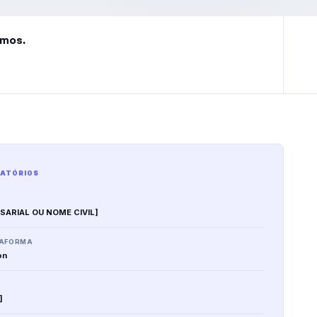
rmos.
GATÓRIOS
ARIAL OU NOME CIVIL]
TAFORMA
on
]