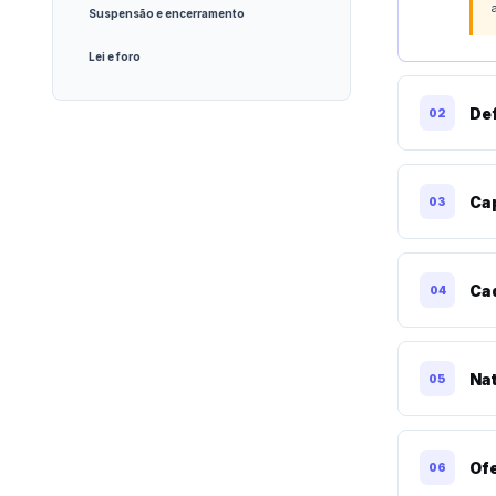
Suspensão e encerramento
Lei e foro
Def
02
Ca
03
Ca
04
Na
05
Ofe
06