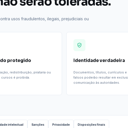
ão serão toleradas.
tra usos fraudulentos, ilegais, prejudiciais ou
do protegido
Identidade verdadeira
ação, redistribuição, pirataria ou
Documentos, títulos, currículos e
 cursos é proibida.
falsos poderão resultar em exclus
comunicação às autoridades.
dade intelectual
Sanções
Privacidade
Disposições finais