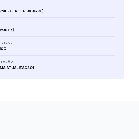
OMPLETO — CIDADE/UF]
UPORTE]
ÍDICAS
ICO]
LIZAÇÃO
IMA ATUALIZAÇÃO]